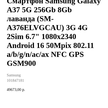
Смартфон Samsung Galaxy
A37 5G 256Gb 8Gb
лаванда (SM-
A376ELVGCAU) 3G 4G
2Sim 6.7" 1080x2340
Android 16 50Mpix 802.11
a/b/g/n/ac/ax NFC GPS
GSM900
Samsung
101847181
49673,00
р.