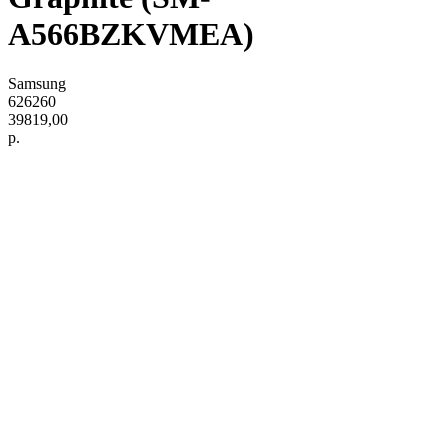
A566BZKVMEA)
Samsung
626260
39819,00
р.