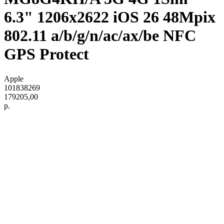
6.3" 1206x2622 iOS 26 48Mpix
802.11 a/b/g/n/ac/ax/be NFC
GPS Protect
Apple
101838269
179205,00
р.